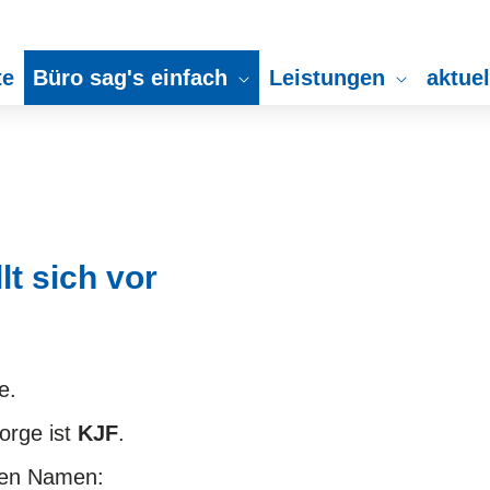
te
Büro sag's einfach
Leistungen
aktue
lt sich vor
ge.
orge ist
KJF
.
ngen Namen: