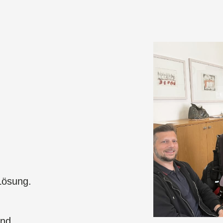
.
 Lösung.
ind.