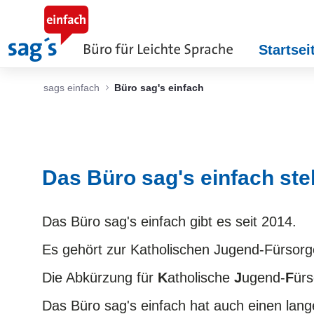
Zum Hauptinhalt springen
Startsei
sags einfach
Büro sag's einfach
Das Büro sag's einfach stel
Das Büro sag's einfach gibt es seit 2014.
Es gehört zur Katholischen Jugend-Fürsor
Die Abkürzung für
K
atholische
J
ugend-
F
ürs
Das Büro sag's einfach hat auch einen la