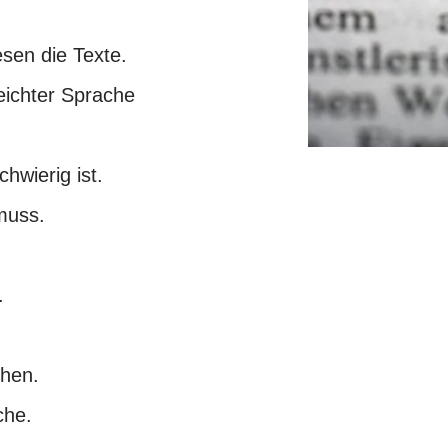
sen die Texte.
eichter Sprache
hwierig ist.
 muss.
.
chen.
ache.