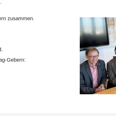
e.
ebern zusammen.
d.
rag-Gebern: