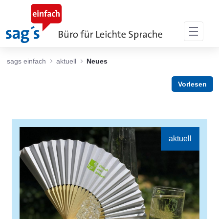
Skip to Main Content
sags einfach
aktuell
Neues
Vorlesen