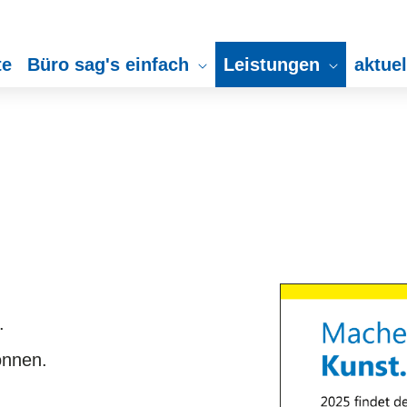
te
Büro sag's einfach
Leistungen
aktue
.
können.