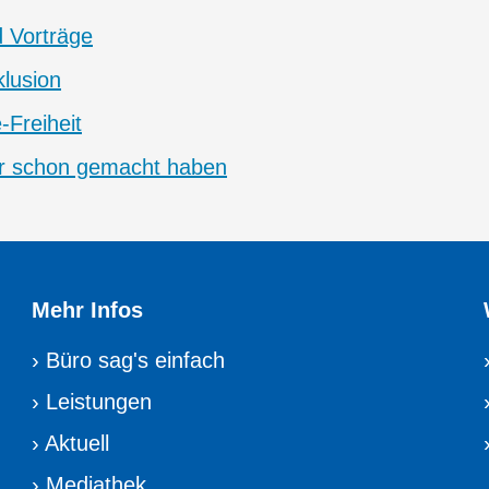
 Vorträge
lusion
e-Freiheit
wir schon gemacht haben
Mehr Infos
›
Büro sag's einfach
›
Leistungen
›
Aktuell
›
Mediathek