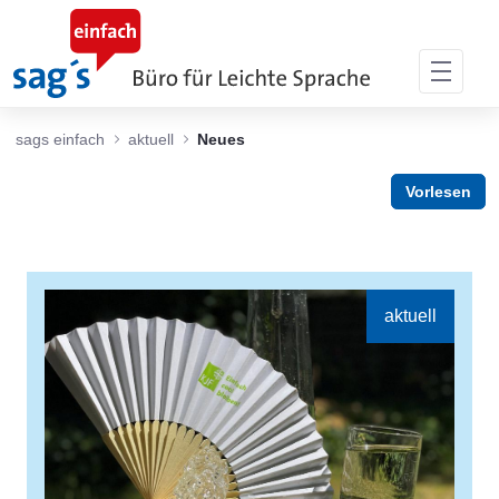
Skip to Main Content
sags einfach
aktuell
Neues
Vorlesen